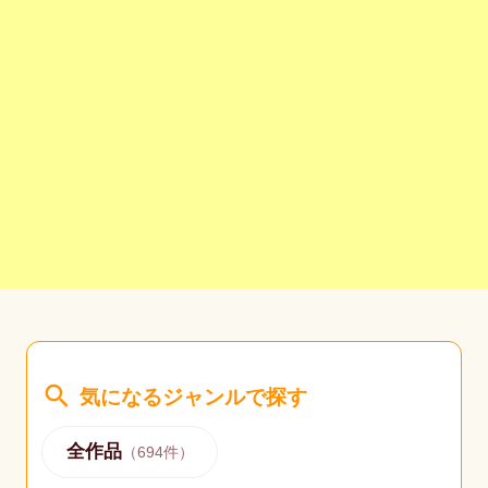
search
気になるジャンルで探す
全作品
（
694
件）