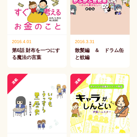
2016.4.01
2016.3.31
第6話 財布を一つにす
散髪編 ＆ ドラム缶
る魔法の言葉
と蚊編
連載
連載