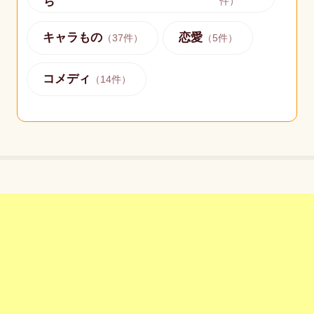
ち
件）
キャラもの
恋愛
（
37
件）
（
5
件）
コメディ
（
14
件）