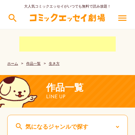
大人気コミックエッセイがいつでも無料で読み放題！
search
menu
ホーム
>
作品一覧
>
生き方
作品一覧
LINE UP
search
気になるジャンルで探す