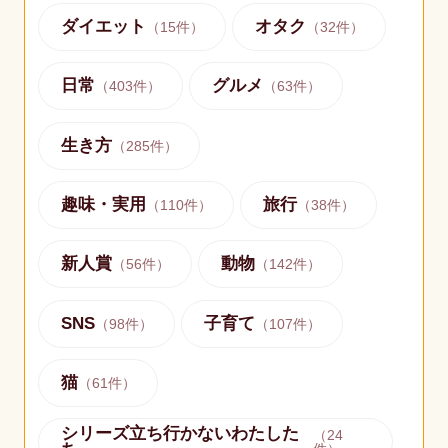
ダイエット
オタク
（
15
件）
（
32
件）
日常
グルメ
（
403
件）
（
63
件）
生き方
（
285
件）
趣味・実用
旅行
（
110
件）
（
38
件）
新人賞
動物
（
56
件）
（
142
件）
SNS
子育て
（
98
件）
（
107
件）
猫
（
61
件）
シリーズ立ち行かないわたした
（
24