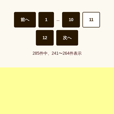
前へ
1
10
11
…
12
次へ
285件中、241〜264件表示