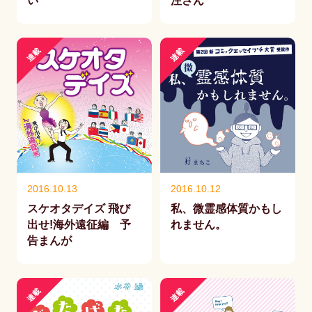
い
注さん
連載
連載
2016.10.13
2016.10.12
スケオタデイズ 飛び
私、微霊感体質かもし
出せ!海外遠征編 予
れません。
告まんが
連載
連載