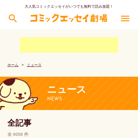
大人気コミックエッセイがいつでも無料で読み放題！
search
menu
ホーム
>
ニュース
ニュース
NEWS
全記事
全 0058 件