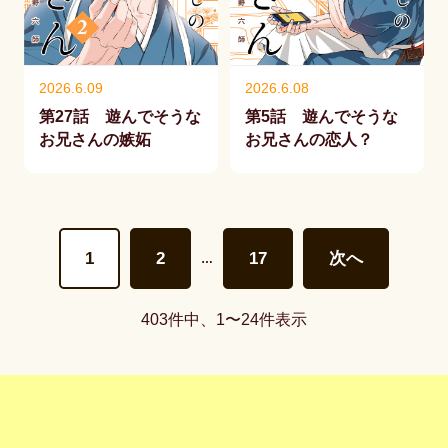
2026.6.09
2026.6.08
第27話 遊んでそうな
第5話 遊んでそうな
お兄さんの嫉妬
お兄さんの恋人？
1
2
17
次へ
…
403件中、1〜24件表示