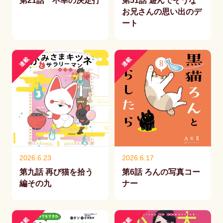
第21話 不幸の決定打
第51話 遊んでそうな
お兄さんの思い出のデ
ート
連載
連載
2026.6.23
2026.6.17
第九話 再び猫を拾う
第6話 ろんの写真コー
編その九
ナー
連載
連載