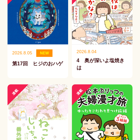
2026.8.04
2026.8.05
NEW
4 奥が深いよ塩焼き
第17回 ヒジのおハゲ
は
連載
連載