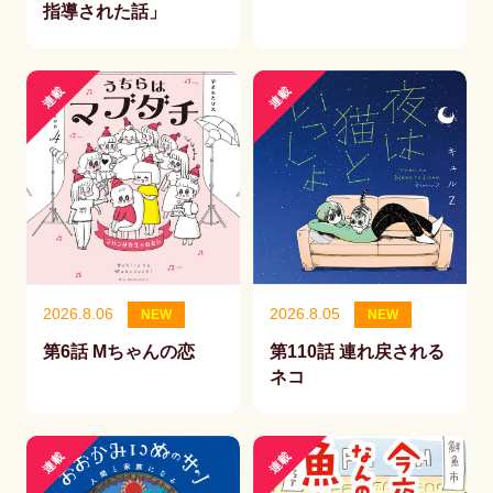
指導された話」
連載
連載
2026.8.06
2026.8.05
NEW
NEW
第6話 Mちゃんの恋
第110話 連れ戻される
ネコ
連載
連載