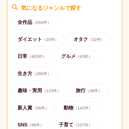
search
気になるジャンルで探す
全作品
（
694
件）
ダイエット
オタク
（
15
件）
（
32
件）
日常
グルメ
（
403
件）
（
63
件）
生き方
（
285
件）
趣味・実用
旅行
（
110
件）
（
38
件）
新人賞
動物
（
56
件）
（
142
件）
SNS
子育て
（
98
件）
（
107
件）