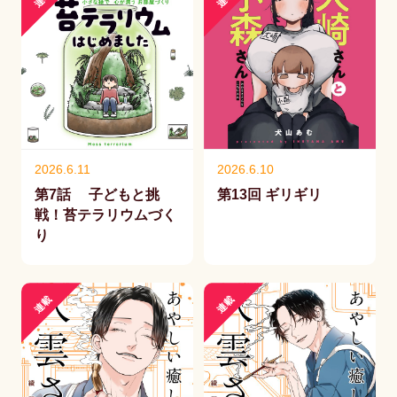
2026.6.11
2026.6.10
第7話 子どもと挑
第13回 ギリギリ
戦！苔テラリウムづく
り
連載
連載