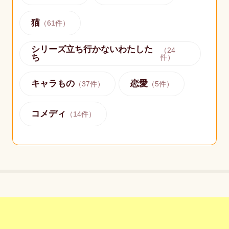
猫
（
61
件）
シリーズ立ち行かないわたした
（
24
ち
件）
キャラもの
恋愛
（
37
件）
（
5
件）
コメディ
（
14
件）