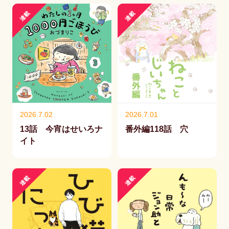
連載
連載
2026.7.02
2026.7.01
13話 今宵はせいろナ
番外編118話 穴
イト
連載
連載