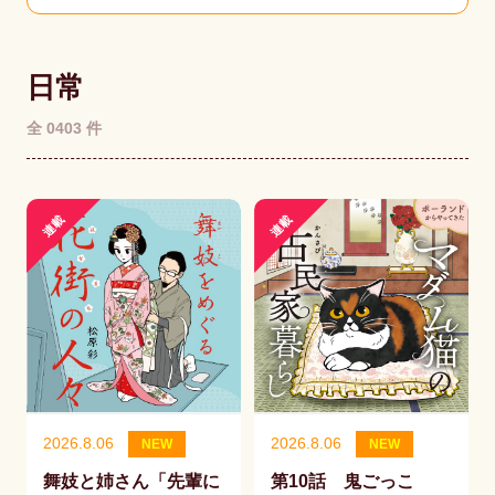
日常
全 0403 件
連載
連載
2026.8.06
2026.8.06
NEW
NEW
舞妓と姉さん「先輩に
第10話 鬼ごっこ