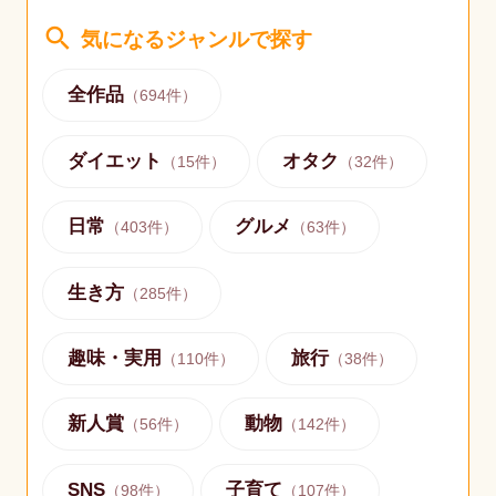
search
気になるジャンルで探す
全作品
（
694
件）
ダイエット
オタク
（
15
件）
（
32
件）
日常
グルメ
（
403
件）
（
63
件）
生き方
（
285
件）
趣味・実用
旅行
（
110
件）
（
38
件）
新人賞
動物
（
56
件）
（
142
件）
SNS
子育て
（
98
件）
（
107
件）