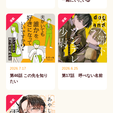
一緒にいたい③
連載
連載
2026.7.17
2026.6.25
第46話 この先を知り
第17話 呼べない名前
たい
連載