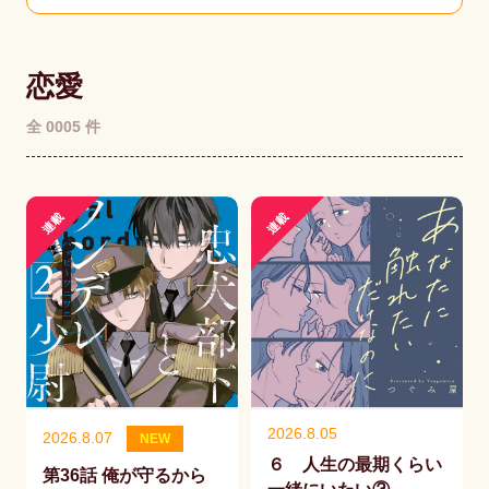
恋愛
全 0005 件
連載
連載
2026.8.05
2026.8.07
NEW
６ 人生の最期くらい
第36話 俺が守るから