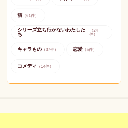
猫
（
61
件）
シリーズ立ち行かないわたした
（
24
ち
件）
キャラもの
恋愛
（
37
件）
（
5
件）
コメディ
（
14
件）