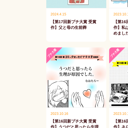
2024.4.15
2023.10.
【第17回新プチ大賞 受賞
【第16
作】父と母の生前葬
作】私
めまし
プチ大賞
プチ大賞
2023.10.16
2023.10.
【第16回新プチ大賞 受賞
【第16
作】うつだと思ったら生理
作】ネ