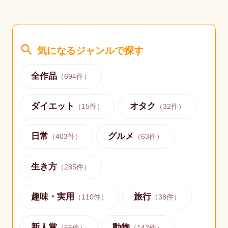
search
気になるジャンルで探す
全作品
（
694
件）
ダイエット
オタク
（
15
件）
（
32
件）
日常
グルメ
（
403
件）
（
63
件）
生き方
（
285
件）
趣味・実用
旅行
（
110
件）
（
38
件）
新人賞
動物
（
56
件）
（
142
件）