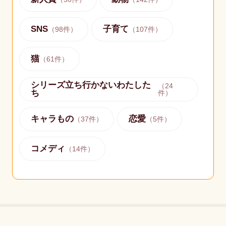
SNS
子育て
（
98
件）
（
107
件）
猫
（
61
件）
シリーズ立ち行かないわたした
（
24
ち
件）
キャラもの
恋愛
（
37
件）
（
5
件）
コメディ
（
14
件）