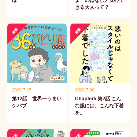
は
よ のはなし／安心で
きる大人って？
連載
連載
2026.7.15
2026.7.08
第12話 世界一うまい
Chapter5 第2話 こん
ケバブ
な服には、こんな下着
を。
連載
連載