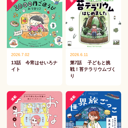
2026.7.02
2026.6.11
13話 今宵はせいろナ
第7話 子どもと挑
イト
戦！苔テラリウムづく
り
連載
連載