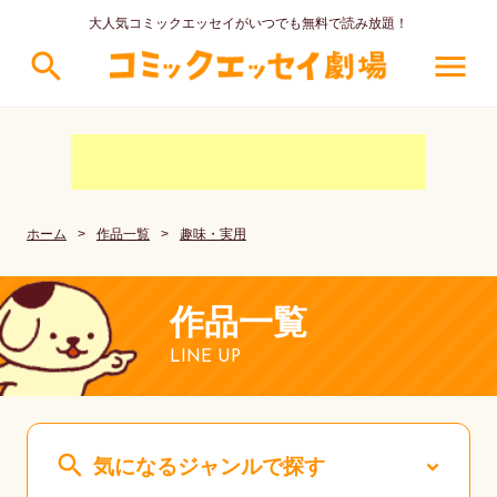
大人気コミックエッセイがいつでも無料で読み放題！
search
menu
ホーム
>
作品一覧
>
趣味・実用
作品一覧
LINE UP
search
気になるジャンルで探す