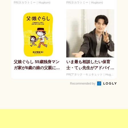
セリフが盛りだくさんの
セリフが盛りだくさんの
PR(タカラトミー｜Hugkum)
PR(タカラトミー｜Hugkum)
「アニア ...
「アニア ...
父娘ぐらし 55歳独身マン
いま最も相談したい保育
ガ家が8歳の娘の父親にな
士・てぃ先生がアドバイ
る話
ス！ 子どもの“おてつだ
PR(アタック・キュキュット｜Hugkum)
い”に、どん...
Recommended by