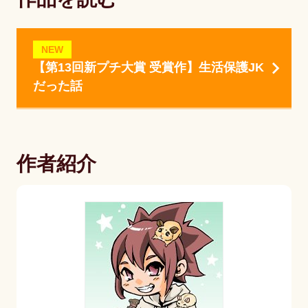
NEW
【第13回新プチ大賞 受賞作】生活保護JK
だった話
作者紹介