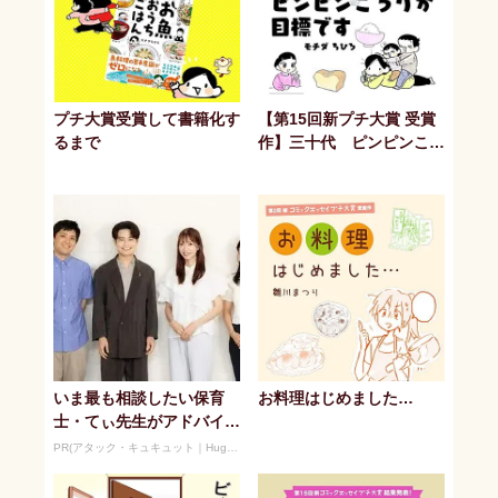
プチ大賞受賞して書籍化す
【第15回新プチ大賞 受賞
るまで
作】三十代 ピンピンころ
りが目標です
いま最も相談したい保育
お料理はじめました…
士・てぃ先生がアドバイ
ス！ 子どもの“おてつだ
PR(アタック・キュキュット｜Hugkum)
い”に、どん...