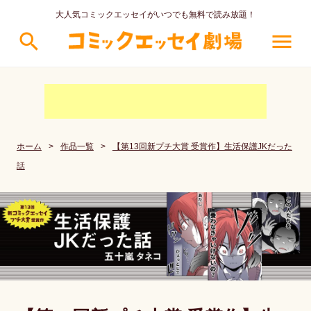
大人気コミックエッセイがいつでも無料で読み放題！
search
menu
ホーム
>
作品一覧
>
【第13回新プチ大賞 受賞作】生活保護JKだった
話