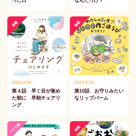
った日
なんだっけ？
連載
連載
2025.4.04
2025.4.03
第４話 早く目が覚め
第10話 お守りみたい
た朝に 早朝チェアリ
なリップバーム
ング
プチ大賞
連載