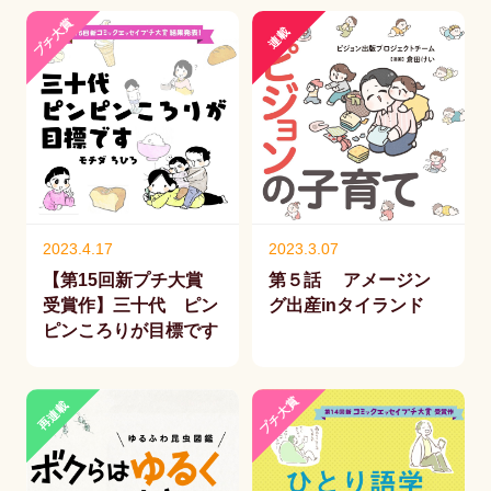
プチ大賞
連載
2023.4.17
2023.3.07
【第15回新プチ大賞
第５話 アメージン
受賞作】三十代 ピン
グ出産inタイランド
ピンころりが目標です
プチ大賞
再連載