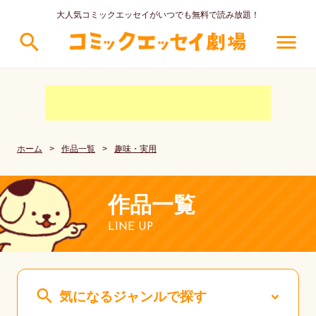
大人気コミックエッセイがいつでも無料で読み放題！
search
menu
ホーム
>
作品一覧
>
趣味・実用
作品一覧
LINE UP
search
気になるジャンルで探す