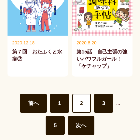
2020.12.18
2020.8.20
第７回 おたふくと水
第15話 自己主張の強
痘②
いパワフルガール！
「ケチャップ」
前へ
1
2
3
…
5
次へ