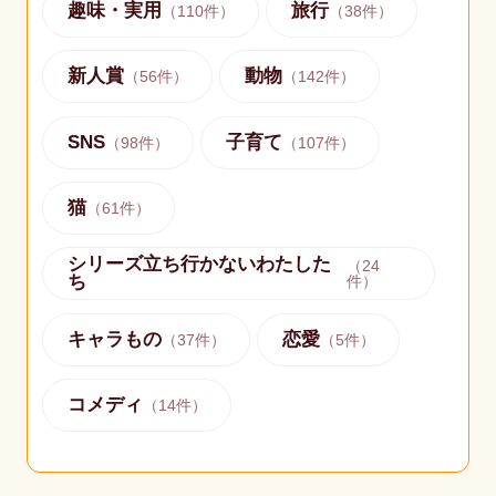
趣味・実用
旅行
（
110
件）
（
38
件）
新人賞
動物
（
56
件）
（
142
件）
SNS
子育て
（
98
件）
（
107
件）
猫
（
61
件）
シリーズ立ち行かないわたした
（
24
ち
件）
キャラもの
恋愛
（
37
件）
（
5
件）
コメディ
（
14
件）