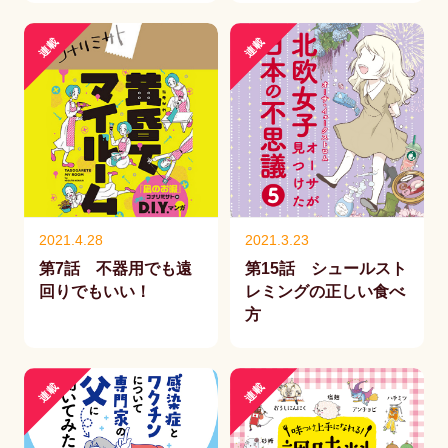
連載
連載
2021.4.28
2021.3.23
第7話 不器用でも遠
第15話 シュールスト
回りでもいい！
レミングの正しい食べ
方
連載
連載