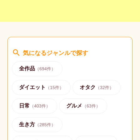
search
気になるジャンルで探す
全作品
（
694
件）
ダイエット
オタク
（
15
件）
（
32
件）
日常
グルメ
（
403
件）
（
63
件）
生き方
（
285
件）