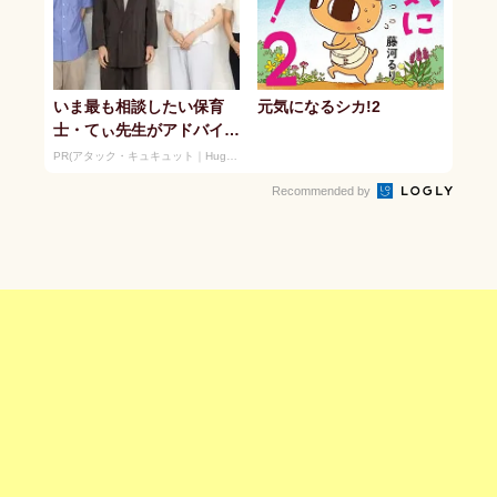
いま最も相談したい保育
元気になるシカ!2
士・てぃ先生がアドバイ
ス！ 子どもの“おてつだ
PR(アタック・キュキュット｜Hugkum)
い”に、どん...
Recommended by