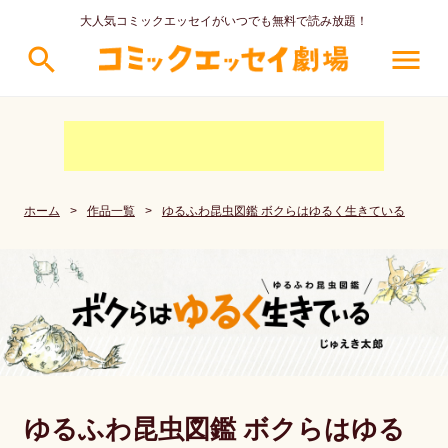
大人気コミックエッセイがいつでも無料で読み放題！
search
menu
ホーム
>
作品一覧
>
ゆるふわ昆虫図鑑 ボクらはゆるく生きている
ゆるふわ昆虫図鑑 ボクらはゆる