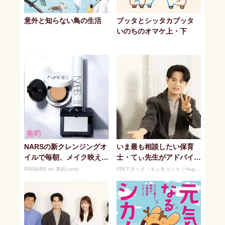
意外と知らない鳥の生活
ブッタとシッタカブッタ
いのちのオマケ上・下
NARSの新クレンジングオ
いま最も相談したい保育
イルで毎朝、メイク映えす
士・てぃ先生がアドバイ
る潤い美肌へ
ス！ 子どもの“おてつだ
PR(NARS on 美的.com)
PR(アタック・キュキュット｜Hugkum)
い”に、どん...