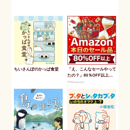
ちいさんぽのかっぱ食堂
「え、こんなセールやって
たの？」80％OFF以上が
続々登場！Amazonの本気
PR(Amazon)
が...