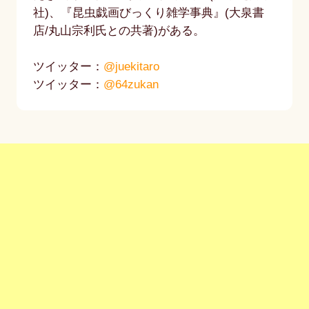
社)、『昆虫戯画びっくり雑学事典』(大泉書
店/丸山宗利氏との共著)がある。
ツイッター：
@juekitaro
ツイッター：
@64zukan