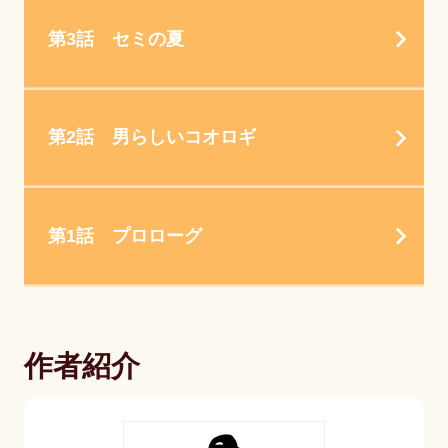
第3話 セミの夏
第2話 男らしいコオロギ
第1話 プロローグ
作者紹介