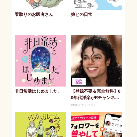
看取りのお医者さん
娘との日常
非日常活はじめました。
【登録不要＆完全無料】8
0年代洋楽がRチャンネル
で見放題
PR(Rチャンネル)