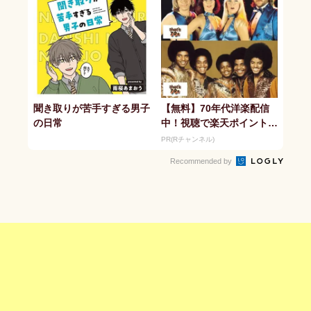
聞き取りが苦手すぎる男子
【無料】70年代洋楽配信
の日常
中！視聴で楽天ポイント貯
まる
PR(Rチャンネル)
Recommended by