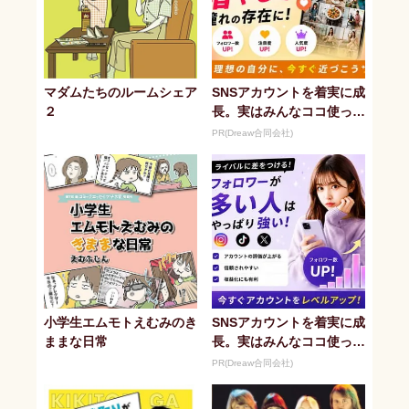
マダムたちのルームシェア
SNSアカウントを着実に成
２
長。実はみんなココ使って
ます。
PR(Dreaw合同会社)
小学生エムモトえむみのき
SNSアカウントを着実に成
ままな日常
長。実はみんなココ使って
ます。
PR(Dreaw合同会社)