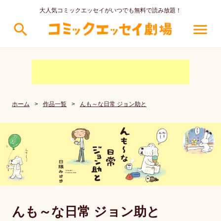
大人気コミックエッセイがいつでも無料で読み放題！
search
menu
ホーム
>
作品一覧
>
んも～な日常 ジョン助と
んも～な日常 ジョン助と