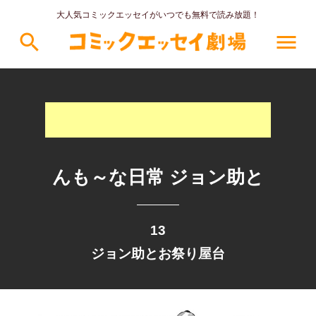
大人気コミックエッセイがいつでも無料で読み放題！
search
menu
んも～な日常 ジョン助と
13
ジョン助とお祭り屋台