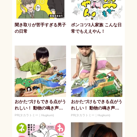
聞き取りが苦手すぎる男子
ポンコツ3人家族 こんな日
の日常
常でもええやん！
おかたづけもできる点がう
おかたづけもできる点がう
れしい！ 動物の鳴き声や
れしい！ 動物の鳴き声や
セリフが盛りだくさんの
セリフが盛りだくさんの
PR(タカラトミー｜Hugkum)
PR(タカラトミー｜Hugkum)
「アニア ...
「アニア ...