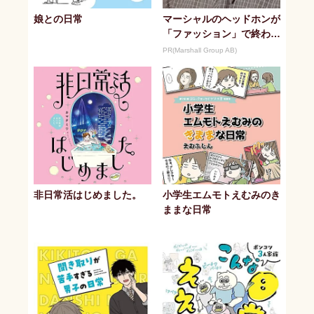
娘との日常
マーシャルのヘッドホンが
「ファッション」で終わら
ない理由
PR(Marshall Group AB)
非日常活はじめました。
小学生エムモトえむみのき
ままな日常