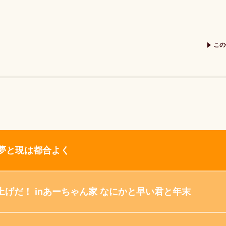
この
 夢と現は都合よく
ち上げだ！ inあーちゃん家 なにかと早い君と年末