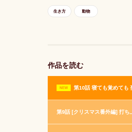
生き方
動物
作品を読む
第10話 寝ても覚めても
NEW
第9話 [クリスマス番外編] 打