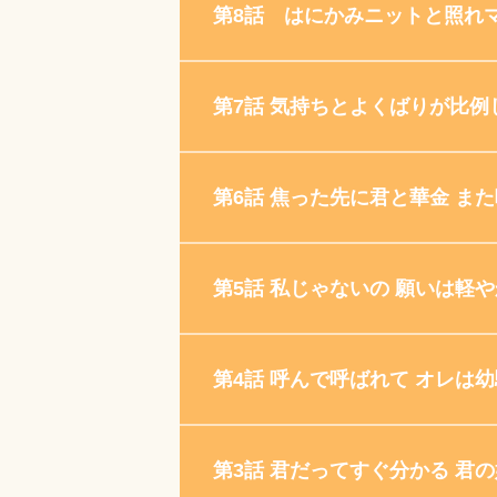
第8話 はにかみニットと照れ
第7話 気持ちとよくばりが比例
第6話 焦った先に君と華金 ま
第5話 私じゃないの 願いは軽
第4話 呼んで呼ばれて オレは
第3話 君だってすぐ分かる 君