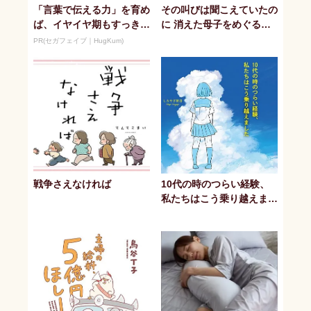
「言葉で伝える力」を育め
その叫びは聞こえていたの
ば、イヤイヤ期もすっき
に 消えた母子をめぐる物
り！ 「アンパンマン こ
語
PR(セガフェイブ｜HugKum)
とばずかん...
戦争さえなければ
10代の時のつらい経験、
私たちはこう乗り越えまし
た