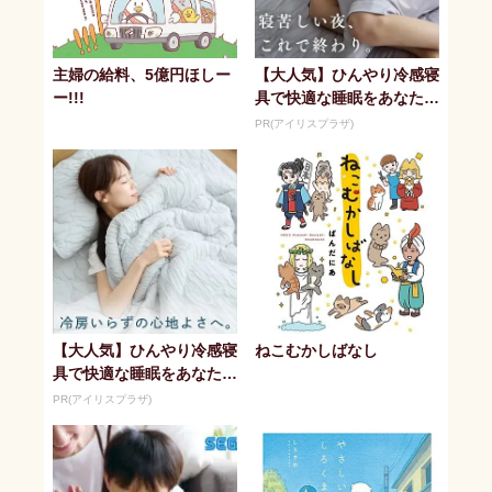
主婦の給料、5億円ほしー
【大人気】ひんやり冷感寝
ー!!!
具で快適な睡眠をあなた
に。
PR(アイリスプラザ)
【大人気】ひんやり冷感寝
ねこむかしばなし
具で快適な睡眠をあなた
に。
PR(アイリスプラザ)