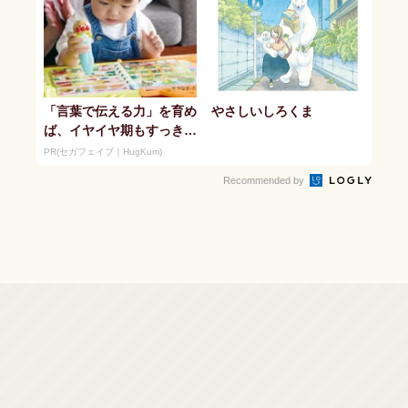
「言葉で伝える力」を育め
やさしいしろくま
ば、イヤイヤ期もすっき
り！ 「アンパンマン こ
PR(セガフェイブ｜HugKum)
とばずかん...
Recommended by