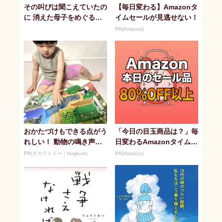
その叫びは聞こえていたの
【毎日変わる】Amazonタ
に 消えた母子をめぐる物
イムセールが見逃せない！
語
PR(Amazon)
おかたづけもできる点がう
「今日の目玉商品は？」毎
れしい！ 動物の鳴き声や
日変わるAmazonタイムセ
セリフが盛りだくさんの
ールが見逃せない
PR(タカラトミー｜Hugkum)
PR(Amazon)
「アニア ...