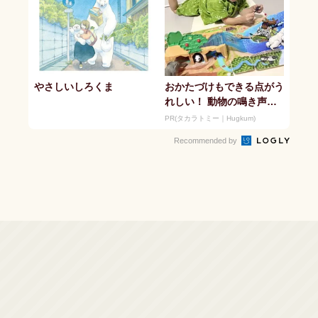
やさしいしろくま
おかたづけもできる点がう
れしい！ 動物の鳴き声や
セリフが盛りだくさんの
PR(タカラトミー｜Hugkum)
「アニア ...
Recommended by