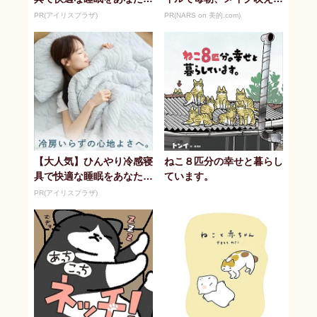
に。
る潤い美肌へ
PR(アイリスプラザ)
PR(NARS on 美的.com)
【大人気】ひんやり冷感寝
ねこ８匹分の幸せと暮らし
具で快適な睡眠をあなた
ています。
に。
PR(アイリスプラザ)