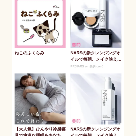
ねこのふくらみ
NARSの新クレンジングオ
イルで毎朝、メイク映えす
る潤い美肌へ
PR(NARS on 美的.com)
【大人気】ひんやり冷感寝
NARSの新クレンジングオ
具で快適な睡眠をあなた
イルで毎朝、メイク映えす