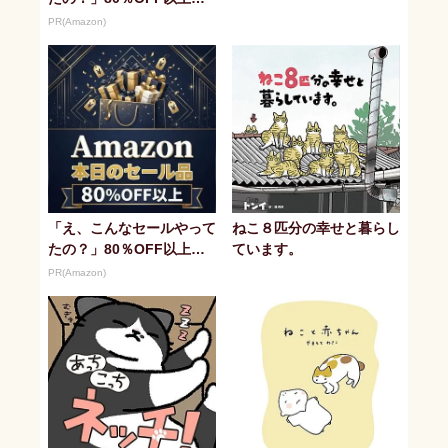
続々登場！Amazonの本気
PR(Amazon)
が...
「え、こんなセールやって
ねこ８匹分の幸せと暮らし
たの？」80％OFF以上が
ています。
続々登場！Amazonの本気
PR(Amazon)
が...