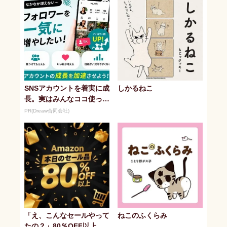
SNSアカウントを着実に成
しかるねこ
長。実はみんなココ使って
ます。
PR(Dreaw合同会社)
「え、こんなセールやって
ねこのふくらみ
たの？」80％OFF以上が