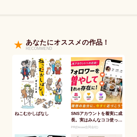
あなたにオススメの作品！
RECOMMEND
ねこむかしばなし
SNSアカウントを着実に成
長。実はみんなココ使って
ます。
PR(Dreaw合同会社)