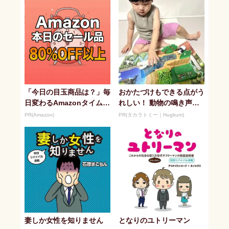
「今日の目玉商品は？」毎
おかたづけもできる点がう
日変わるAmazonタイムセ
れしい！ 動物の鳴き声や
ールが見逃せない
セリフが盛りだくさんの
PR(Amazon)
PR(タカラトミー｜Hugkum)
「アニア ...
妻しか女性を知りません
となりのユトリーマン