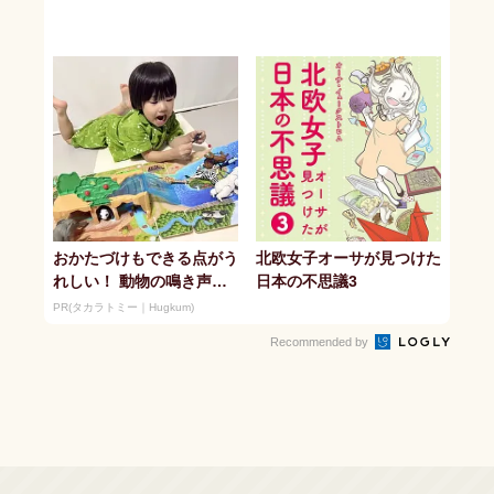
おかたづけもできる点がう
北欧女子オーサが見つけた
れしい！ 動物の鳴き声や
日本の不思議3
セリフが盛りだくさんの
PR(タカラトミー｜Hugkum)
「アニア ...
Recommended by