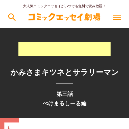
大人気コミックエッセイがいつでも無料で読み放題！
search
menu
かみさまキツネとサラリーマン
第三話
ぺけまるしーる編