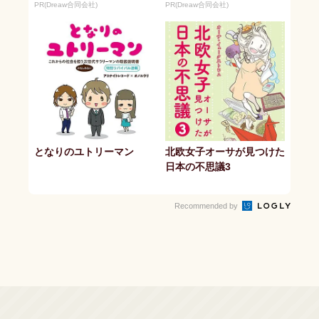
ます。
ます。
PR(Dreaw合同会社)
PR(Dreaw合同会社)
となりのユトリーマン
北欧女子オーサが見つけた
日本の不思議3
Recommended by