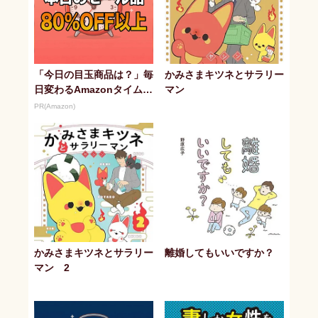
「今日の目玉商品は？」毎
かみさまキツネとサラリー
日変わるAmazonタイムセ
マン
ールが見逃せない
PR(Amazon)
かみさまキツネとサラリー
離婚してもいいですか？
マン 2