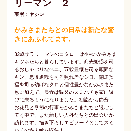
リーマン ２
著者：ヤシン
かみさまたちとの日常は新たな驚
きにあふれてます。
32歳サラリーマンのコタローは4柱のかみさま
キツネたちと暮らしています。商売繁盛を司
るおしゃべりなベニ、五穀豊穣を司る頑固な
キン、悪疫退散を司る照れ屋なシロ、開運招
福を司る幼げなクロと個性豊かなかみさまた
ちに加えて、最近は猫又のスミハチも家に遊
びに来るようになりました。初詣から節分、
お花見と季節の行事をかみさまたちと過ごし
てく中で、また新しい人外たちとの出会いが
訪れます。描き下ろしエピソードとしてスミ
ハチの過去編を収録！