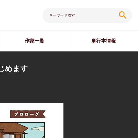
search
作家一覧
単行本情報
じめます