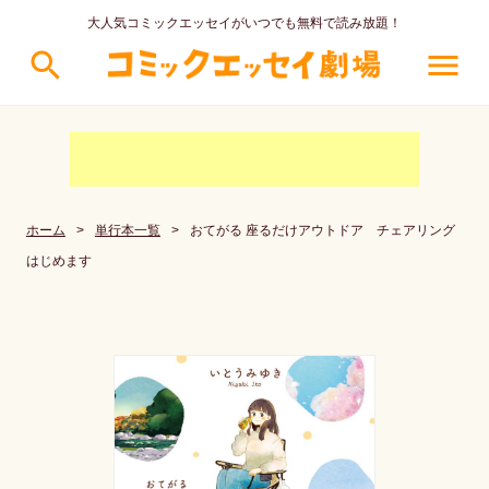
大人気コミックエッセイがいつでも無料で読み放題！
search
menu
ホーム
>
単行本一覧
>
おてがる 座るだけアウトドア チェアリング
はじめます