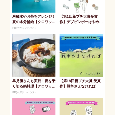
炭酸水やお茶をアレンジ！
【第1回新プチ大賞受賞
夏の水分補給【クロワッサ
作】デブビンボーはやめま
ン】
した。
PR(マガジンハウス)
早見優さんも実践！夏を乗
【第18回新プチ大賞 受賞
り切る鍋料理【クロワッサ
作】戦争さえなければ
ン】
PR(マガジンハウス)