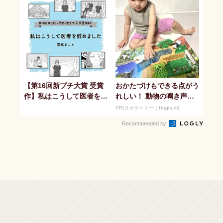
【第16回新プチ大賞 受賞
おかたづけもできる点がう
作】私はこうして医者を辞
れしい！ 動物の鳴き声や
めました
セリフが盛りだくさんの
PR(タカラトミー｜Hugkum)
「アニア ...
Recommended by