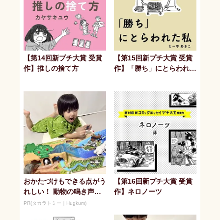
【第14回新プチ大賞 受賞
【第15回新プチ大賞 受賞
作】推しの捨て方
作】「勝ち」にとらわれた
私
おかたづけもできる点がう
【第16回新プチ大賞 受賞
れしい！ 動物の鳴き声や
作】ネロノーツ
セリフが盛りだくさんの
PR(タカラトミー｜Hugkum)
「アニア ...