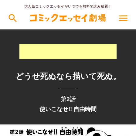
大人気コミックエッセイがいつでも無料で読み放題！
search
menu
どうせ死ぬなら描いて死ぬ。
第2話
使いこなせ!! 自由時間