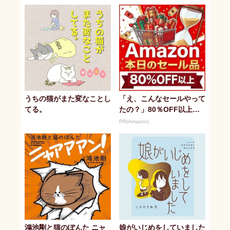
が...
うちの猫がまた変なことし
「え、こんなセールやって
てる。
たの？」80％OFF以上が
続々登場！Amazonの本気
PR(Amazon)
が...
鴻池剛と猫のぽんた ニャ
娘がいじめをしていました