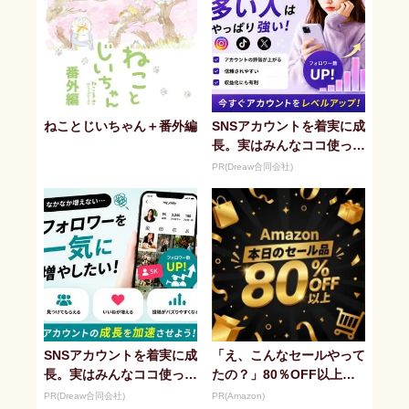
ねことじいちゃん＋番外編
SNSアカウントを着実に成
長。実はみんなココ使って
ます。
PR(Dreaw合同会社)
SNSアカウントを着実に成
「え、こんなセールやって
長。実はみんなココ使って
たの？」80％OFF以上が
ます。
続々登場！Amazonの本気
PR(Dreaw合同会社)
PR(Amazon)