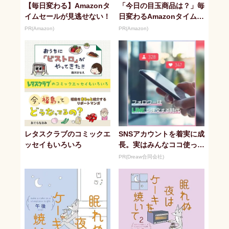
【毎日変わる】Amazonタ
「今日の目玉商品は？」毎
イムセールが見逃せない！
日変わるAmazonタイムセ
ールが見逃せない
PR(Amazon)
PR(Amazon)
レタスクラブのコミックエ
SNSアカウントを着実に成
ッセイもいろいろ
長。実はみんなココ使って
ます。
PR(Dreaw合同会社)