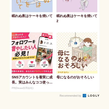
眠れぬ夜はケーキを焼いて
眠れぬ夜はケーキを焼いて
2
SNSアカウントを着実に成
母になるのがおそろしい
長。実はみんなココ使って
ます。
PR(Dreaw合同会社)
Recommended by