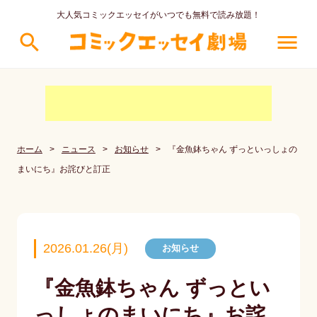
大人気コミックエッセイがいつでも無料で読み放題！
search
menu
ホーム
>
ニュース
>
お知らせ
>
『金魚鉢ちゃん ずっといっしょの
まいにち』お詫びと訂正
2026.01.26(月)
お知らせ
『金魚鉢ちゃん ずっとい
っしょのまいにち』お詫