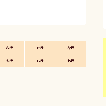
さ行
た行
な行
や行
ら行
わ行