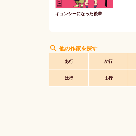
キョンシーになった後輩
search
他の作家を探す
あ行
か行
は行
ま行