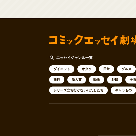
search
エッセイジャンル一覧
ダイエット
オタク
日常
グルメ
旅行
新人賞
動物
SNS
子
シリーズ立ち行かないわたしたち
キャラもの