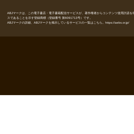
ABJマークは、この電子書店・電子書籍配信サービスが、著作権者からコンテンツ使用許諾を
スであることを示す登録商標（登録番号 第6091713号）です。
ABJマークの詳細、ABJマークを掲示しているサービスの一覧はこちら。
https://aebs.or.jp/