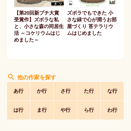
【第20回新プチ大賞
ズボラでもできた 小
受賞作】ズボラな私
さな緑で心が潤うお部
と、小さな森の同居生
屋づくり 苔テラリウ
活 ～コケリウムはじ
ムはじめました
めました～
search
他の作家を探す
あ行
か行
さ行
た行
な行
は行
ま行
や行
ら行
わ行