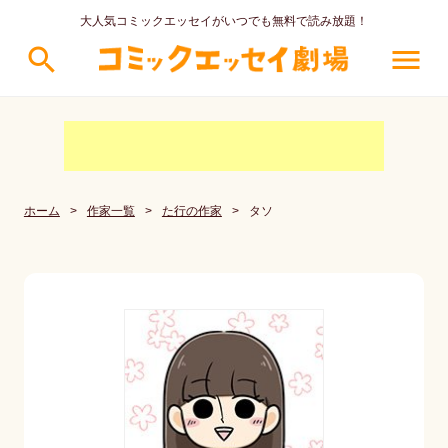
大人気コミックエッセイがいつでも無料で読み放題！
search
menu
ホーム
>
作家一覧
>
た行の作家
>
タソ