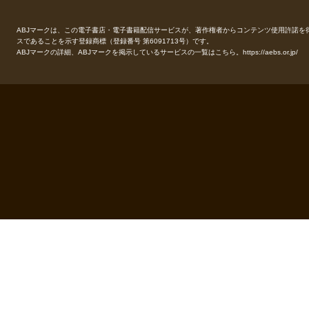
ABJマークは、この電子書店・電子書籍配信サービスが、著作権者からコンテンツ使用許諾を
スであることを示す登録商標（登録番号 第6091713号）です。
ABJマークの詳細、ABJマークを掲示しているサービスの一覧はこちら。
https://aebs.or.jp/