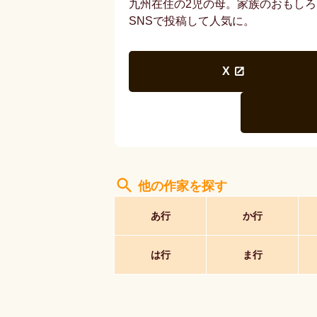
九州在住の2児の母。家族のおもし
SNSで投稿して人気に。
X
search
他の作家を探す
あ行
か行
は行
ま行