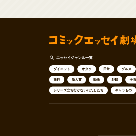
search
エッセイジャンル一覧
ダイエット
オタク
日常
グルメ
旅行
新人賞
動物
SNS
子
シリーズ立ち行かないわたしたち
キャラもの