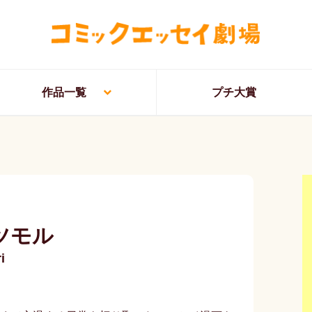
作品一覧
プチ大賞
ツモル
i