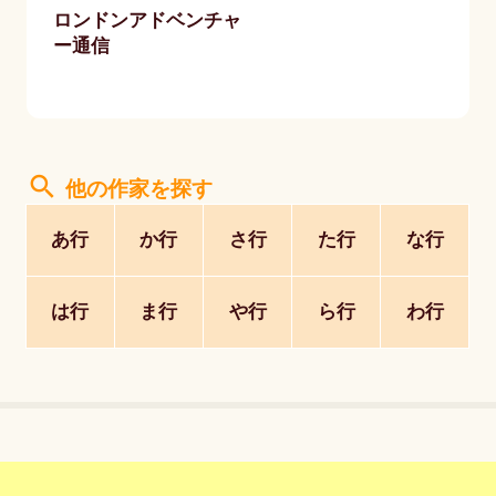
ロンドンアドベンチャ
ー通信
search
他の作家を探す
あ行
か行
さ行
た行
な行
は行
ま行
や行
ら行
わ行