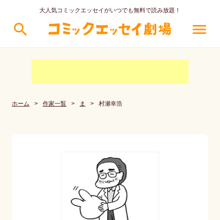
大人気コミックエッセイがいつでも無料で読み放題！
search
menu
ホーム
>
作家一覧
>
ま
>
村瀬幸浩