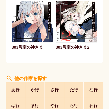
303号室の神さま
303号室の神さま2
search
他の作家を探す
あ行
か行
さ行
た行
な行
は行
ま行
や行
ら行
わ行