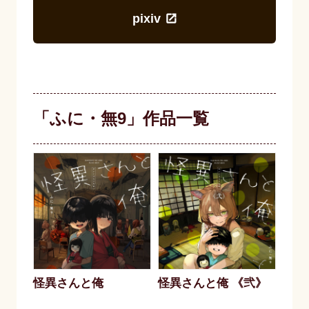
pixiv
「ふに・無9」作品一覧
怪異さんと俺
怪異さんと俺 《弐》