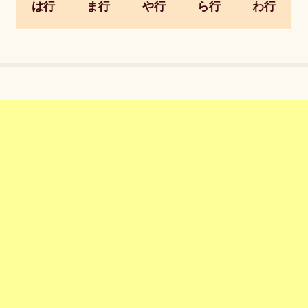
は行
ま行
や行
ら行
わ行