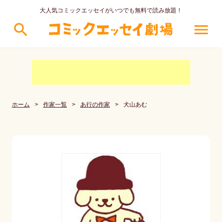
大人気コミックエッセイがいつでも無料で読み放題！
search
menu
ホーム
>
作家一覧
>
あ行の作家
>
犬山あむ