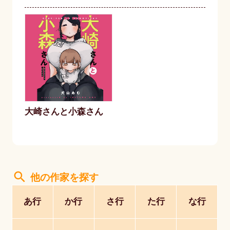
大崎さんと小森さん
search
他の作家を探す
あ行
か行
さ行
た行
な行