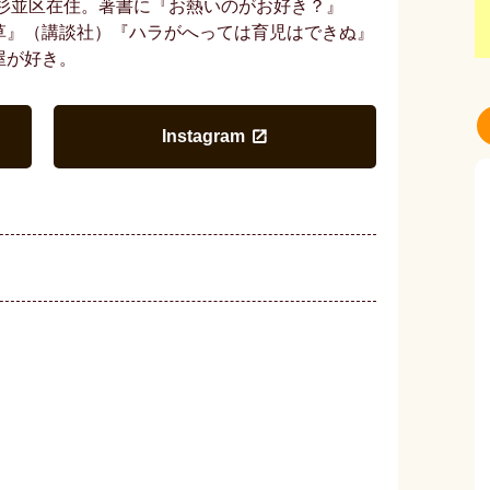
・杉並区在住。著書に『お熱いのがお好き？』
草』（講談社）『ハラがへっては育児はできぬ』
屋が好き。
Instagram