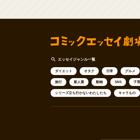
search
エッセイジャンル一覧
ダイエット
オタク
日常
グルメ
旅行
新人賞
動物
SNS
子
シリーズ立ち行かないわたしたち
キャラもの