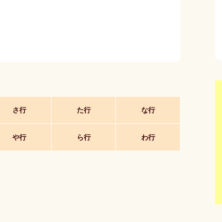
さ行
た行
な行
や行
ら行
わ行