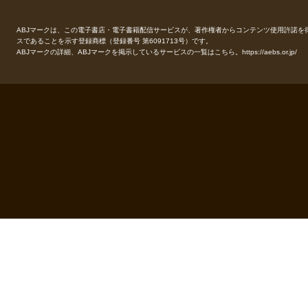
ABJマークは、この電子書店・電子書籍配信サービスが、著作権者からコンテンツ使用許諾を
スであることを示す登録商標（登録番号 第6091713号）です。
ABJマークの詳細、ABJマークを掲示しているサービスの一覧はこちら。
https://aebs.or.jp/