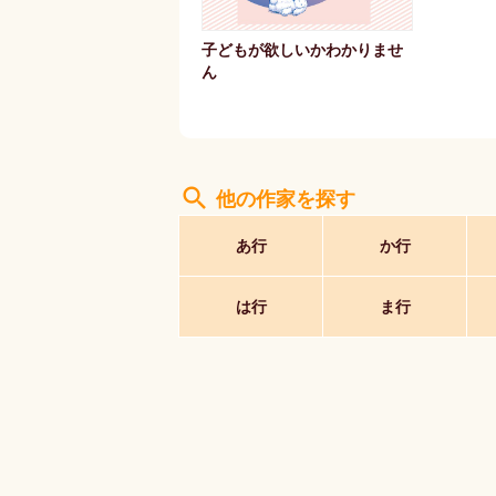
子どもが欲しいかわかりませ
ん
search
他の作家を探す
あ行
か行
は行
ま行