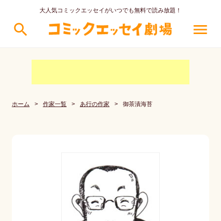
大人気コミックエッセイがいつでも無料で読み放題！
search
menu
ホーム
>
作家一覧
>
あ行の作家
>
御茶漬海苔