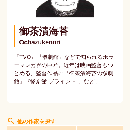
御茶漬海苔
Ochazukenori
『TVO』『惨劇館』などで知られるホラ
ーマンガ界の巨匠。近年は映画監督もつ
とめる。監督作品に『御茶漬海苔の惨劇
館』『惨劇館-ブラインド-』など。
search
他の作家を探す