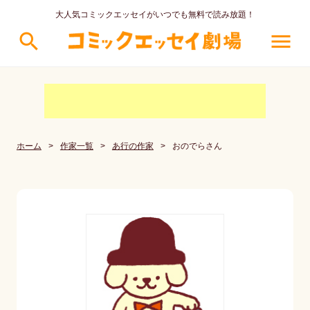
大人気コミックエッセイがいつでも無料で読み放題！
search
menu
ホーム
>
作家一覧
>
あ行の作家
>
おのでらさん