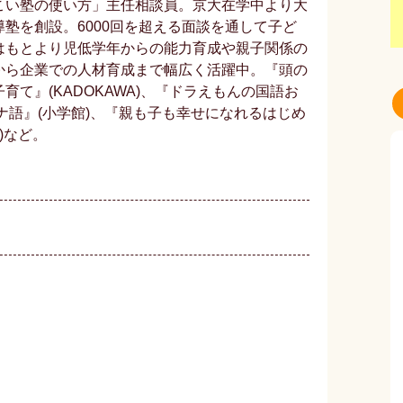
こい塾の使い方」主任相談員。京大在学中より大
塾を創設。6000回を超える面談を通して子ど
はもとより児低学年からの能力育成や親子関係の
から企業での人材育成まで幅広く活躍中。『頭の
て』(KADOKAWA)、『ドラえもんの国語お
ナ語』(小学館)、『親も子も幸せになれるはじめ
)など。