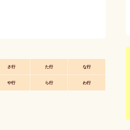
さ行
た行
な行
や行
ら行
わ行