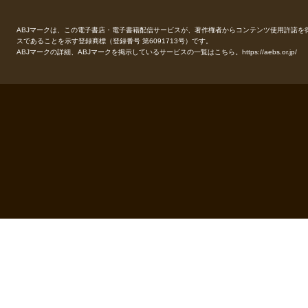
ABJマークは、この電子書店・電子書籍配信サービスが、著作権者からコンテンツ使用許諾を
スであることを示す登録商標（登録番号 第6091713号）です。
ABJマークの詳細、ABJマークを掲示しているサービスの一覧はこちら。
https://aebs.or.jp/