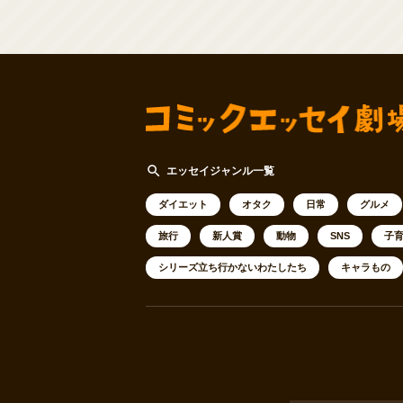
search
エッセイジャンル一覧
ダイエット
オタク
日常
グルメ
旅行
新人賞
動物
SNS
子
シリーズ立ち行かないわたしたち
キャラもの