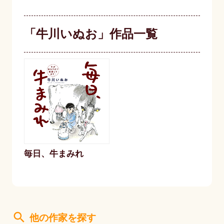
「牛川いぬお」作品一覧
毎日、牛まみれ
search
他の作家を探す