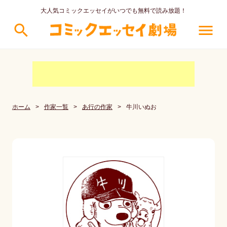
大人気コミックエッセイがいつでも無料で読み放題！
search
menu
ホーム
>
作家一覧
>
あ行の作家
>
牛川いぬお