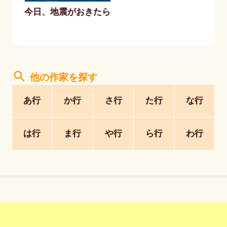
今日、地震がおきたら
search
他の作家を探す
あ行
か行
さ行
た行
な行
は行
ま行
や行
ら行
わ行