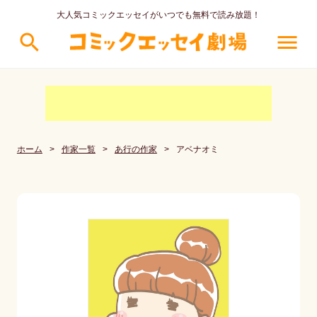
大人気コミックエッセイがいつでも無料で読み放題！
search
menu
ホーム
>
作家一覧
>
あ行の作家
>
アベナオミ