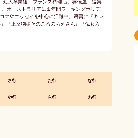
家。短大卒業後、フランス料理店、葬儀屋、編集
す。オーストラリアに１年間ワーキングホリデー
4コマやエッセイを中心に活躍中。著書に『キレ
て-』『上京物語そのころのちえさん』『仏女入
さ行
た行
な行
や行
ら行
わ行