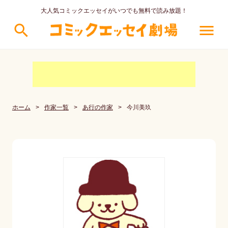
大人気コミックエッセイがいつでも無料で読み放題！
search
menu
ホーム
>
作家一覧
>
あ行の作家
>
今川美玖