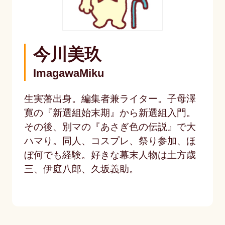
今川美玖
ImagawaMiku
生実藩出身。編集者兼ライター。子母澤
寛の『新選組始末期』から新選組入門。
その後、別マの『あさぎ色の伝説』で大
ハマり。同人、コスプレ、祭り参加、ほ
ぼ何でも経験。好きな幕末人物は土方歳
三、伊庭八郎、久坂義助。