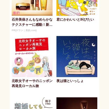
石井美保さんもなめらかな
君にかわいいと叫びたい
テクスチャーに感動！新ナ
イトケア
PR(ゲラン｜美的.com)
北欧女子オーサのニッポン
夜は猫といっしょ
再発見ローカル旅