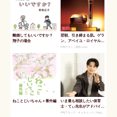
離婚してもいいですか？
翌朝、引き締まる肌。ゲラ
翔子の場合
ン、アベイユ・ロイヤルの
新ナイトケア
PR(ゲラン｜美的.com)
ねことじいちゃん＋番外編
いま最も相談したい保育
士・てぃ先生がアドバイ
ス！ 子どもの“おてつだ
PR(アタック・キュキュット｜Hugkum)