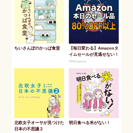
ちいさんぽのかっぱ食堂
【毎日変わる】Amazonタ
イムセールが見逃せない！
PR(Amazon)
北欧女子オーサが見つけた
明日食べる米がない！
日本の不思議２