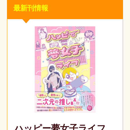
最新刊情報
ハッピー夢女子ライフ