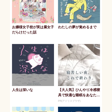
お嬢様女子校が実は腐女子
わたしの夢が覚めるまで
だらけだった話
人生は深いな
【大人気】ひんやり冷感寝
具で快適な睡眠をあなた
に。
PR(アイリスプラザ)