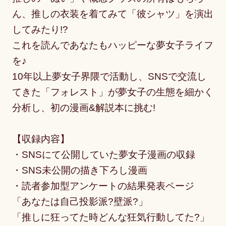
ん、推しの衣装を着てみて「彼シャツ」を演出
してみたり!?
これを読んであなたもハッピーな夢女子ライフ
を♪
10年以上夢女子界隈で活動し、SNSで交流し
てきた「フォレスト」が夢女子の生態を細かく
分析し、初の漫画&解説本に挑む!
【収録内容】
・SNSにて公開していた夢女子漫画の収録
・SNS未公開の描き下ろし漫画
・読者参加型アンケートの結果発表ページ
「あなたは自己投影派?壁派?」
「推しに狂ってた時どんな狂気行動してた?」