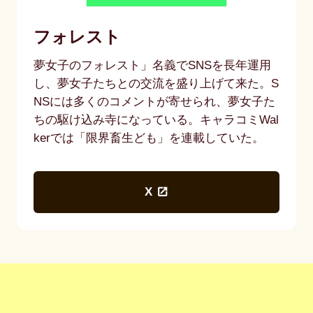
フォレスト
夢女子のフォレスト」名義でSNSを長年運用
し、夢女子たちとの交流を盛り上げて来た。S
NSには多くのコメントが寄せられ、夢女子た
ちの駆け込み寺になっている。キャラコミWal
kerでは「限界畜生ども」を連載していた。
X