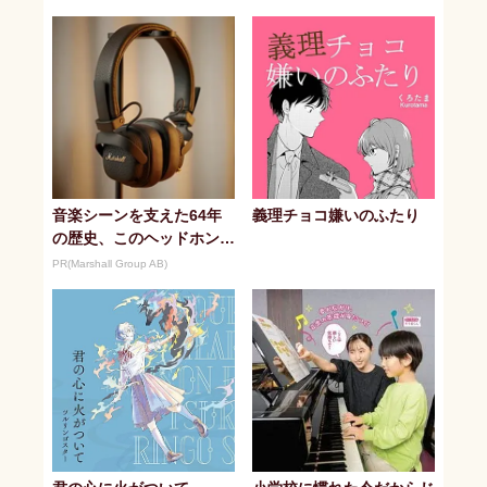
か
音楽シーンを支えた64年
義理チョコ嫌いのふたり
の歴史、このヘッドホンで
感じてみて
PR(Marshall Group AB)