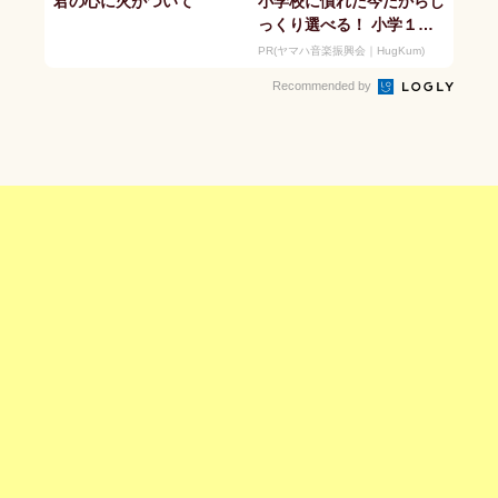
君の心に火がついて
小学校に慣れた今だからじ
っくり選べる！ 小学１年
生夏休みからの「音楽教
PR(ヤマハ音楽振興会｜HugKum)
室」デビュ...
Recommended by