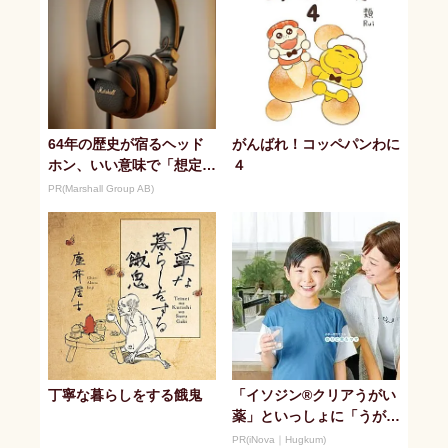
64年の歴史が宿るヘッド
がんばれ！コッペパンわに
ホン、いい意味で「想定
４
外」の音質
PR(Marshall Group AB)
丁寧な暮らしをする餓鬼
「イソジン®クリアうがい
薬」といっしょに「うがい
パワー」で一年中！ 健や
PR(iNova｜Hugkum)