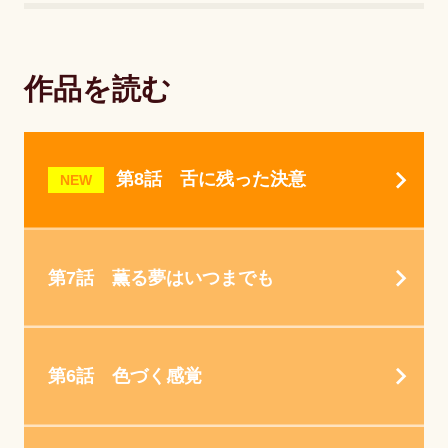
作品を読む
第8話 舌に残った決意
NEW
第7話 薫る夢はいつまでも
第6話 色づく感覚