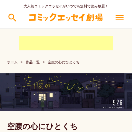
大人気コミックエッセイがいつでも無料で読み放題！
search
menu
ホーム
>
作品一覧
>
空腹の心にひとくち
空腹の心にひとくち