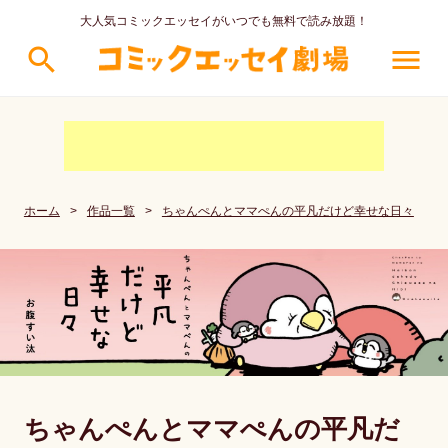
大人気コミックエッセイがいつでも無料で読み放題！
search
menu
ホーム
>
作品一覧
>
ちゃんぺんとママぺんの平凡だけど幸せな日々
ちゃんぺんとママぺんの平凡だ