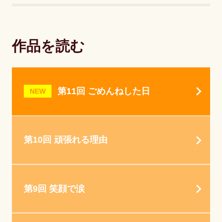
作品を読む
第11回 ごめんねした日
NEW
第10回 頑張れる理由
第9回 笑顔で涙