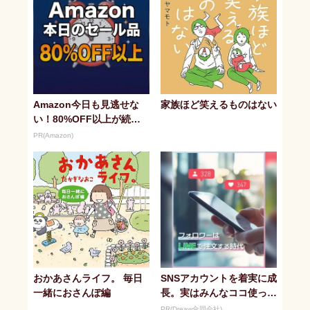
Amazon今日も見逃せな
家族ほど笑えるものはない
い！80%OFF以上が続々
登場
PR(Amazon)
おかあさんライフ。 毎日
SNSアカウントを着実に成
一緒におさんぽ編
長。実はみんなココ使って
ます。
PR(Dreaw合同会社)