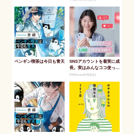
ペンギン喫茶は今日も青天
SNSアカウントを着実に成
長。実はみんなココ使って
ます。
PR(Dreaw合同会社)