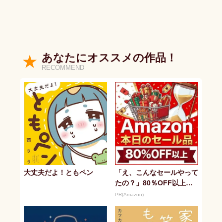
あなたにオススメの作品！
RECOMMEND
大丈夫だよ！ともペン
「え、こんなセールやって
たの？」80％OFF以上が
続々登場！Amazonの本気
PR(Amazon)
が...