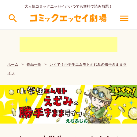
大人気コミックエッセイがいつでも無料で読み放題！
search
menu
ホーム
>
作品一覧
>
いくで！小学生エムモトえむみの勝手きままラ
イフ