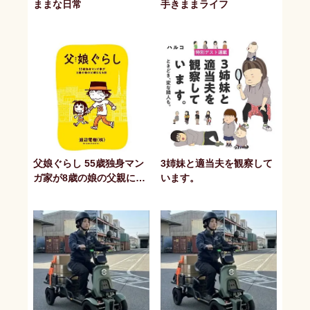
ままな日常
手きままライフ
父娘ぐらし 55歳独身マン
3姉妹と適当夫を観察して
ガ家が8歳の娘の父親にな
います。
る話