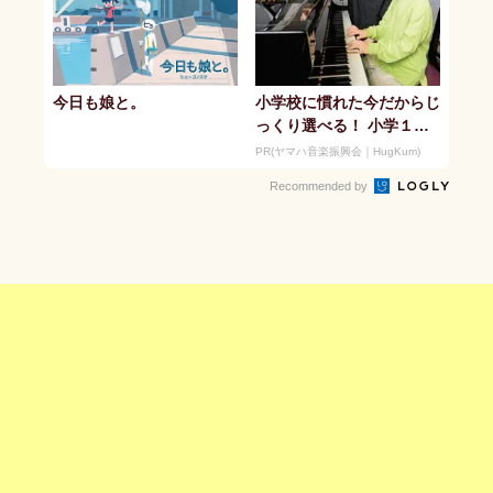
今日も娘と。
小学校に慣れた今だからじ
っくり選べる！ 小学１年
生夏休みからの「音楽教
PR(ヤマハ音楽振興会｜HugKum)
室」デビュ...
Recommended by