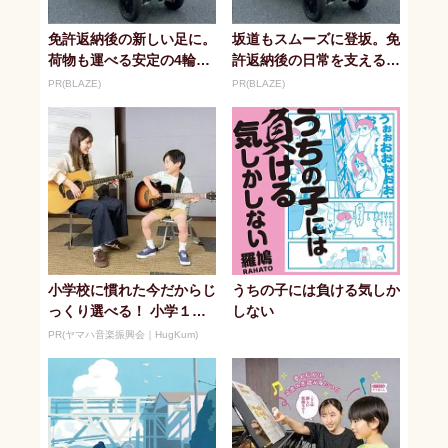
免許返納後の新しい足に。
坂道もスムーズに登坂。免
荷物も運べる安定の4輪シ
許返納後の日常を支えるシ
ニアカー
ニアカー
PR(BLAZE)
PR(BLAZE)
小学校に慣れた今だからじ
うちの子には負ける気しか
っくり選べる！ 小学１年
しない
生夏休みからの「音楽教
PR(ヤマハ音楽振興会｜HugKum)
室」デビュ...