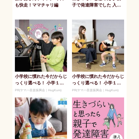
も快走！ママチャリ編
子で発達障害でした 入園
編
小学校に慣れた今だからじ
小学校に慣れた今だからじ
っくり選べる！ 小学１年
っくり選べる！ 小学１年
生夏休みからの「音楽教
生夏休みからの「音楽教
PR(ヤマハ音楽振興会｜HugKum)
PR(ヤマハ音楽振興会｜HugKum)
室」デビュ...
室」デビュ...