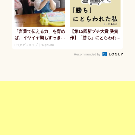
「言葉で伝える力」を育め
【第15回新プチ大賞 受賞
ば、イヤイヤ期もすっき
作】「勝ち」にとらわれた
り！ 「アンパンマン こ
私
PR(セガフェイブ｜HugKum)
とばずかん...
Recommended by