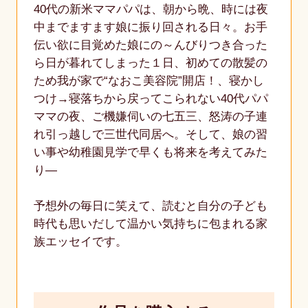
40代の新米ママパパは、朝から晩、時には夜
中までますます娘に振り回される日々。お手
伝い欲に目覚めた娘にの～んびりつき合った
ら日が暮れてしまった１日、初めての散髪の
ため我が家で“なおこ美容院”開店！、寝かし
つけ→寝落ちから戻ってこられない40代パパ
ママの夜、ご機嫌伺いの七五三、怒涛の子連
れ引っ越しで三世代同居へ。そして、娘の習
い事や幼稚園見学で早くも将来を考えてみた
り―
予想外の毎日に笑えて、読むと自分の子ども
時代も思いだして温かい気持ちに包まれる家
族エッセイです。