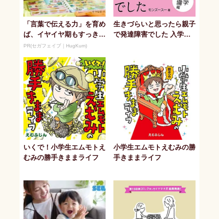
「言葉で伝える力」を育め
生きづらいと思ったら親子
ば、イヤイヤ期もすっき
で発達障害でした 入学準
り！ 「アンパンマン こ
備編
PR(セガフェイブ｜HugKum)
とばずかん...
いくで！小学生エムモトえ
小学生エムモトえむみの勝
むみの勝手きままライフ
手きままライフ