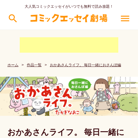
大人気コミックエッセイがいつでも無料で読み放題！
search
menu
ホーム
>
作品一覧
>
おかあさんライフ。 毎日一緒におさんぽ編
おかあさんライフ。 毎日一緒に