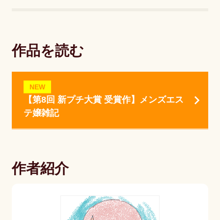
作品を読む
NEW
【第8回 新プチ大賞 受賞作】メンズエス
テ嬢雑記
作者紹介