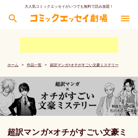
大人気コミックエッセイがいつでも無料で読み放題！
search
menu
ホーム
>
作品一覧
>
超訳マンガ×オチがすごい文豪ミステリー
超訳マンガ×オチがすごい文豪ミ