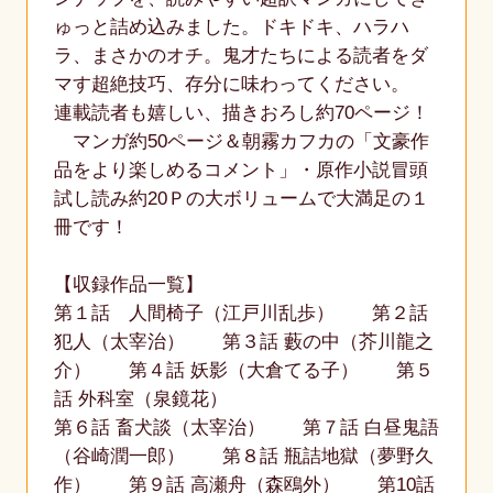
ゅっと詰め込みました。ドキドキ、ハラハ
ラ、まさかのオチ。鬼才たちによる読者をダ
マす超絶技巧、存分に味わってください。
連載読者も嬉しい、描きおろし約70ページ！
マンガ約50ページ＆朝霧カフカの「文豪作
品をより楽しめるコメント」・原作小説冒頭
試し読み約20Ｐの大ボリュームで大満足の１
冊です！
【収録作品一覧】
第１話 人間椅子（江戸川乱歩） 第２話
犯人（太宰治） 第３話 藪の中（芥川龍之
介） 第４話 妖影（大倉てる子） 第５
話 外科室（泉鏡花）
第６話 畜犬談（太宰治） 第７話 白昼鬼語
（谷崎潤一郎） 第８話 瓶詰地獄（夢野久
作） 第９話 高瀬舟（森鴎外） 第10話