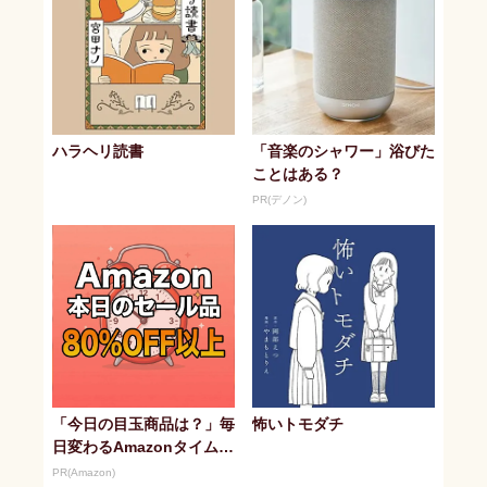
ハラヘリ読書
「音楽のシャワー」浴びた
ことはある？
PR(デノン)
「今日の目玉商品は？」毎
怖いトモダチ
日変わるAmazonタイムセ
ールが見逃せない
PR(Amazon)