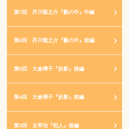
第7回 芥川龍之介『藪の中』中編
第6回 芥川龍之介『藪の中』前編
第5回 大倉燁子『妖影』後編
第4回 大倉燁子『妖影』前編
第3回 太宰治『犯人』後編