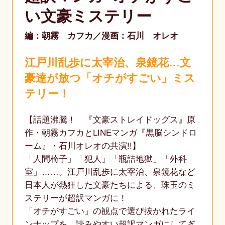
い文豪ミステリー
編：朝霧 カフカ
漫画：石川 オレオ
江戸川乱歩に太宰治、泉鏡花…文
豪達が放つ「オチがすごい」ミス
テリー！
【話題沸騰！ 『文豪ストレイドッグス』原
作・朝霧カフカとLINEマンガ『黒脳シンドロ
ーム』・石川オレオの共演!!】
「人間椅子」「犯人」「瓶詰地獄」「外科
室」……。江戸川乱歩に太宰治、泉鏡花など
日本人が熱狂した文豪たちによる、珠玉のミ
ステリーが超訳マンガに！
「オチがすごい」の観点で選び抜かれたライ
ンナップを、読みやすい超訳マンガにしてぎ