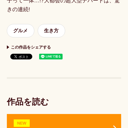
子って一体…!?大都会の超大型デパートは、驚
きの連続!
グルメ
生き方
この作品をシェアする
作品を読む
NEW