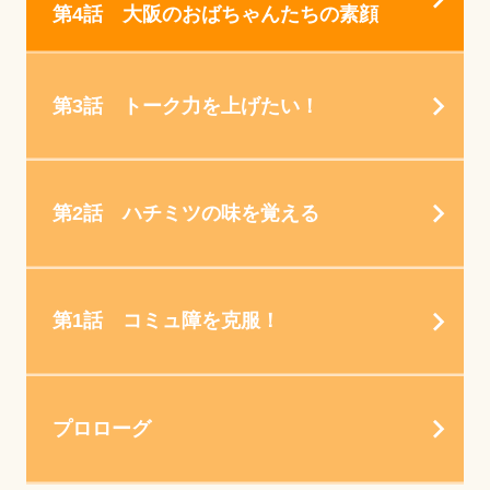
第4話 大阪のおばちゃんたちの素顔
第3話 トーク力を上げたい！
第2話 ハチミツの味を覚える
第1話 コミュ障を克服！
プロローグ