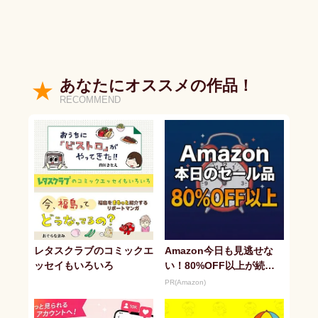
あなたにオススメの作品！
RECOMMEND
レタスクラブのコミックエ
Amazon今日も見逃せな
ッセイもいろいろ
い！80%OFF以上が続々
登場
PR(Amazon)