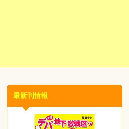
最新刊情報