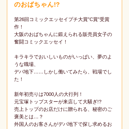
のおばちゃん!?
第26回コミックエッセイプチ大賞”C賞”受賞
作！
大阪のおばちゃんに鍛えられる販売員女子の
奮闘コミックエッセイ！
キラキラでおいしいものがいっぱい、夢のよ
うな職場、
デパ地下……しかし働いてみたら、戦場でし
た！
新年初売りは7000人の大行列！
元宝塚トップスターが来店して大騒ぎ!?
売上トップのお店だけに贈られる、秘密のご
褒美とは…？
外国人のお客さんがデパ地下で探し求めるお