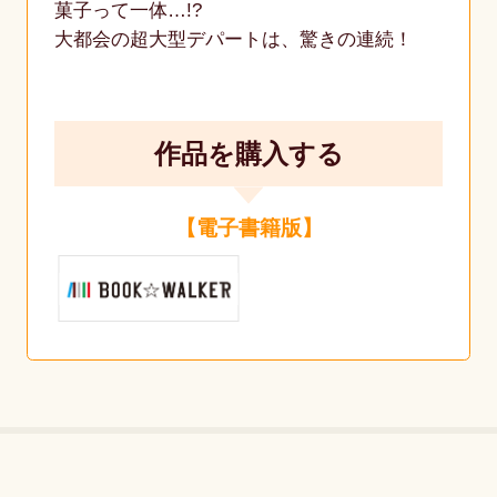
菓子って一体…!?
大都会の超大型デパートは、驚きの連続！
作品を購入する
【電子書籍版】