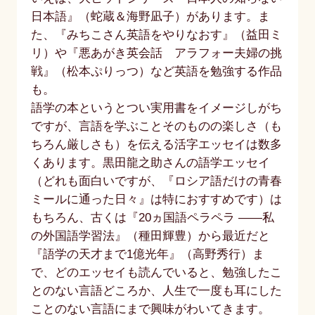
日本語』（蛇蔵＆海野凪子）があります。ま
た、『みちこさん英語をやりなおす』（益田ミ
リ）や『悪あがき英会話 アラフォー夫婦の挑
戦』（松本ぷりっつ）など英語を勉強する作品
も。
語学の本というとつい実用書をイメージしがち
ですが、言語を学ぶことそのものの楽しさ（も
ちろん厳しさも）を伝える活字エッセイは数多
くあります。黒田龍之助さんの語学エッセイ
（どれも面白いですが、『ロシア語だけの青春
ミールに通った日々』は特におすすめです）は
もちろん、古くは『20ヵ国語ペラペラ ――私
の外国語学習法』（種田輝豊）から最近だと
『語学の天才まで1億光年』（高野秀行）ま
で、どのエッセイも読んでいると、勉強したこ
とのない言語どころか、人生で一度も耳にした
ことのない言語にまで興味がわいてきます。