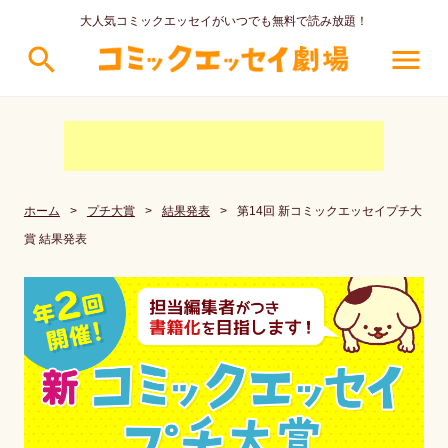
大人気コミックエッセイがいつでも無料で読み放題！
search
menu
ホーム
>
プチ大賞
>
結果発表
>
第14回 新コミックエッセイプチ大
賞 結果発表