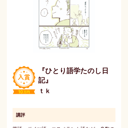
『ひとり語学たのし日
記』
ｔｋ
講評