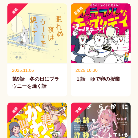
新連載
連載
2025.11.06
2025.10.30
第9話 冬の日にブラ
１話 ゆで卵の授業
ウニーを焼く話
連載
連載