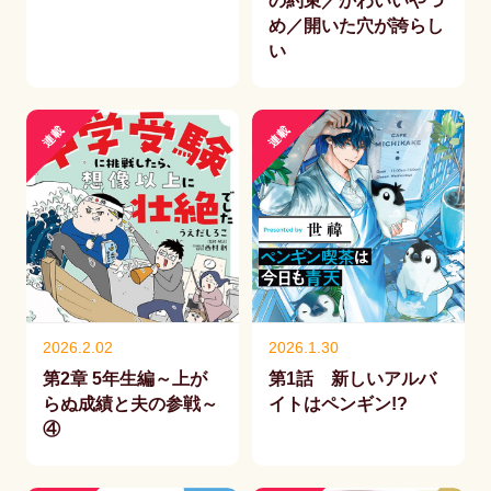
の約束／かわいいやつ
め／開いた穴が誇らし
い
連載
連載
2026.2.02
2026.1.30
第2章 5年生編～上が
第1話 新しいアルバ
らぬ成績と夫の参戦～
イトはペンギン!?
④