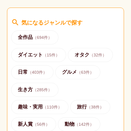
search
気になるジャンルで探す
全作品
（
694
件）
ダイエット
オタク
（
15
件）
（
32
件）
日常
グルメ
（
403
件）
（
63
件）
生き方
（
285
件）
趣味・実用
旅行
（
110
件）
（
38
件）
新人賞
動物
（
56
件）
（
142
件）