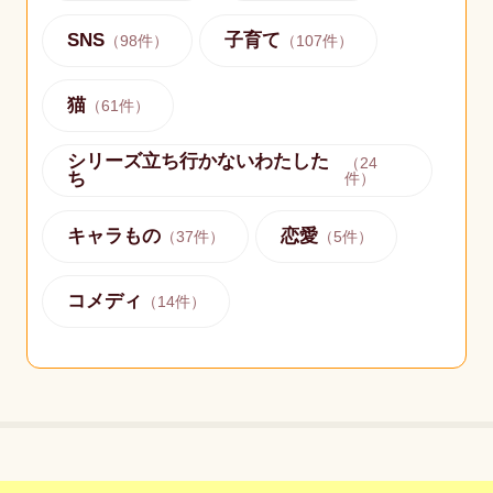
SNS
子育て
（
98
件）
（
107
件）
猫
（
61
件）
シリーズ立ち行かないわたした
（
24
ち
件）
キャラもの
恋愛
（
37
件）
（
5
件）
コメディ
（
14
件）