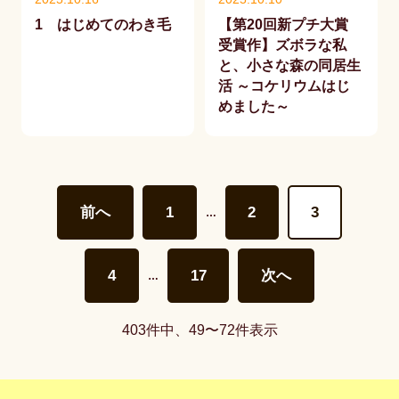
1 はじめてのわき毛
【第20回新プチ大賞
受賞作】ズボラな私
と、小さな森の同居生
活 ～コケリウムはじ
めました～
前へ
1
2
3
…
4
17
次へ
…
403件中、49〜72件表示